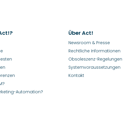
Act!?
Über Act!
Newsroom & Presse
le
Rechtliche Informationen
testen
Obsoleszenz-Regelungen
nen
Systemvoraussetzungen
erenzen
Kontakt
M?
rketing-Automation?