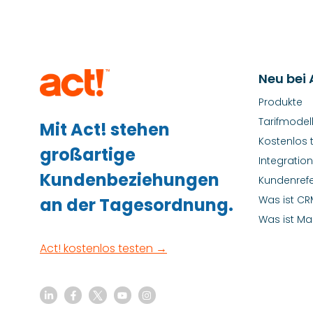
Neu bei 
Produkte
Tarifmodel
Mit Act! stehen
Kostenlos 
großartige
Integratio
Kundenbeziehungen
Kundenref
Was ist CR
an der Tagesordnung.
Was ist Ma
Act! kostenlos testen →