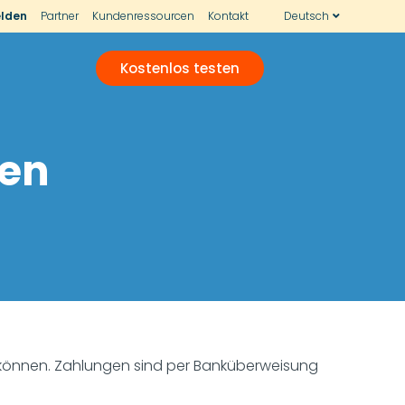
lden
Partner
Kundenressourcen
Kontakt
Deutsch
Kostenlos testen
ten
en können. Zahlungen sind per Banküberweisung