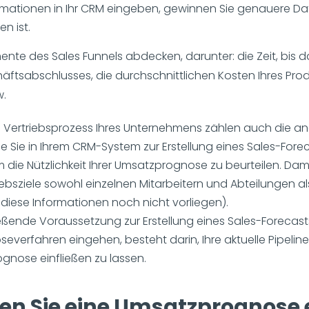
rmationen in Ihr CRM eingeben, gewinnen Sie genauere Da
n ist.
emente des Sales Funnels abdecken, darunter: die Zeit, bis
äftsabschlusses, die durchschnittlichen Kosten Ihres Produk
w.
Vertriebsprozess Ihres Unternehmens zählen auch die an
 Sie in Ihrem CRM-System zur Erstellung eines Sales-Foreca
 die Nützlichkeit Ihrer Umsatzprognose zu beurteilen. Dam
Vertriebsziele sowohl einzelnen Mitarbeitern und Abteilung
iese Informationen noch nicht vorliegen).
ßende Voraussetzung zur Erstellung eines Sales-Forecasts 
verfahren eingehen, besteht darin, Ihre aktuelle Pipeline
ognose einfließen zu lassen.
en Sie eine Umsatzprognose e