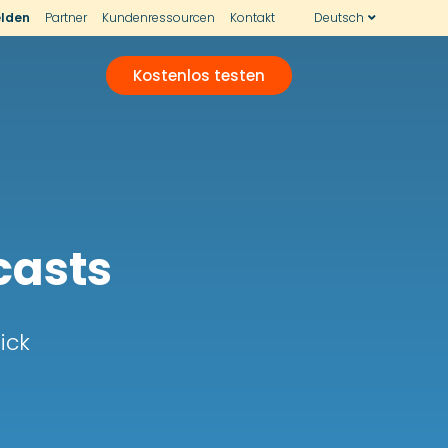
lden
Partner
Kundenressourcen
Kontakt
Deutsch
Kostenlos testen
casts
ick