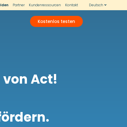
lden
Partner
Kundenressourcen
Kontakt
Deutsch
Kostenlos testen
s von Act!
ördern.