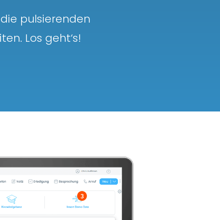
 die pulsierenden
ten. Los geht‘s!
3