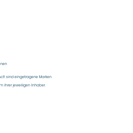
onen
Act! sind eingetragene Marken
 ihrer jeweiligen Inhaber.