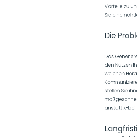
Vorteile zu u
Sie eine naht
Die Prob
Das Generiere
den Nutzen Ih
welchen Hera
Kommuniziere
stellen Sie i
maßgeschneid
anstatt x-be
Langfris