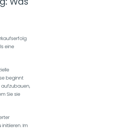
ng: Was
rkaufserfolg
ls eine
ielle
se beginnt
ds aufzubauen,
m Sie sie
erter
nitiieren. Im