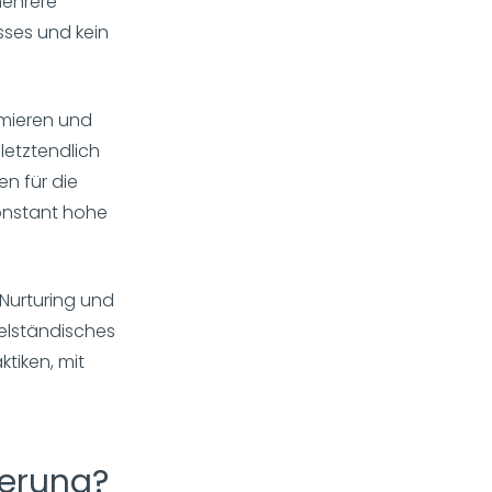
mehrere
sses und kein
imieren und
letztendlich
n für die
konstant hohe
-Nurturing und
telständisches
tiken, mit
ierung?