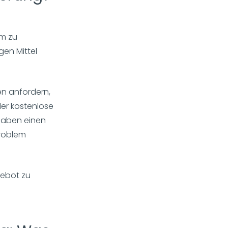
am zu
gen Mittel
en anfordern,
der kostenlose
 haben einen
Problem
gebot zu