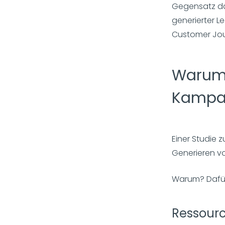
Gegensatz daz
generierter L
Customer Jou
Warum 
Kampag
Einer Studie 
Generieren vo
Warum? Dafür
Ressourc