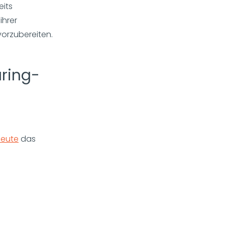
eits
ihrer
orzubereiten.
ring-
leute
das