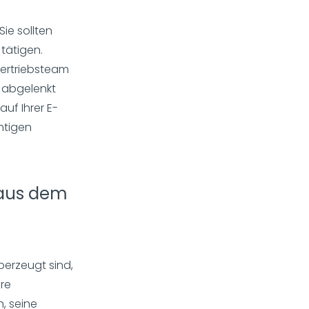
ie sollten
tätigen.
Vertriebsteam
n abgelenkt
uf Ihrer E-
htigen
 aus dem
berzeugt sind,
ere
n, seine