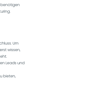
u benötigen
uring.
chluss. Um
erst wissen,
eht.
ren Leads und
u bieten,