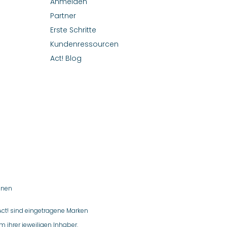
Anmelden
Partner
Erste Schritte
Kundenressourcen
Act! Blog
onen
Act! sind eingetragene Marken
 ihrer jeweiligen Inhaber.