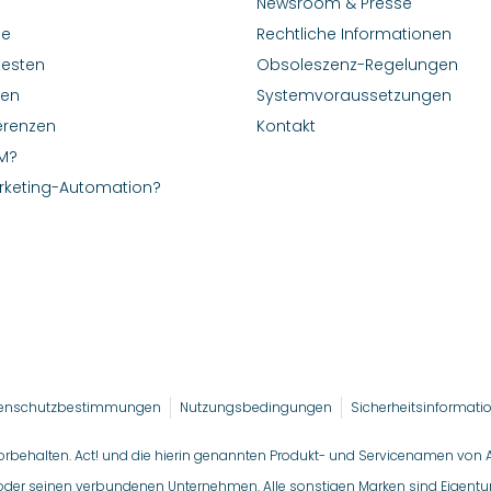
Newsroom & Presse
le
Rechtliche Informationen
testen
Obsoleszenz-Regelungen
nen
Systemvoraussetzungen
erenzen
Kontakt
M?
rketing-Automation?
enschutzbestimmungen
Nutzungsbedingungen
Sicherheitsinformati
vorbehalten. Act! und die hierin genannten Produkt- und Servicenamen von 
oder seinen verbundenen Unternehmen. Alle sonstigen Marken sind Eigentum