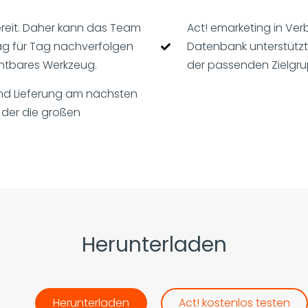
bereit. Daher kann das Team
Act! emarketing in Ver
ag für Tag nachverfolgen
Datenbank unterstütz
chtbares Werkzeug.
der passenden Zielgru
 und Lieferung am nächsten
 der die großen
Herunterladen
Herunterladen
Act! kostenlos testen