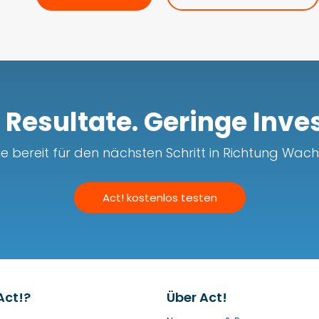
Resultate. Geringe Inves
ie bereit für den nächsten Schritt in Richtung Wa
Act! kostenlos testen
Act!?
Über Act!