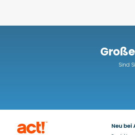
Große 
Sind S
Neu bei 