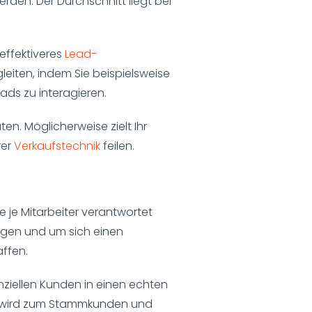
erden. Der Durchschnitt liegt bei
effektiveres
Lead-
gleiten, indem Sie beispielsweise
ads zu interagieren.
n. Möglicherweise zielt Ihr
rer
Verkaufstechnik
feilen.
e je Mitarbeiter verantwortet
legen und um sich einen
affen.
ziellen Kunden in einen echten
e wird zum Stammkunden und