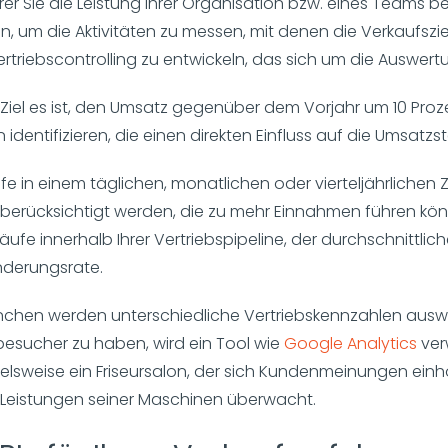
er Sie die Leistung Ihrer Organisation bzw. eines Teams b
n, um die Aktivitäten zu messen, mit denen die Verkaufsz
 Vertriebscontrolling zu entwickeln, das sich um die Auswer
iel es ist, den Umsatz gegenüber dem Vorjahr um 10 Proze
en identifizieren, die einen direkten Einfluss auf die Umsat
e in einem täglichen, monatlichen oder vierteljährlichen Z
berücksichtigt werden, die zu mehr Einnahmen führen kön
fe innerhalb Ihrer Vertriebspipeline, der durchschnittlich
derungsrate.
chen werden unterschiedliche Vertriebskennzahlen auswä
nbesucher zu haben, wird ein Tool wie
Google Analytics
ver
lsweise ein Friseursalon, der sich Kundenmeinungen einho
 Leistungen seiner Maschinen überwacht.