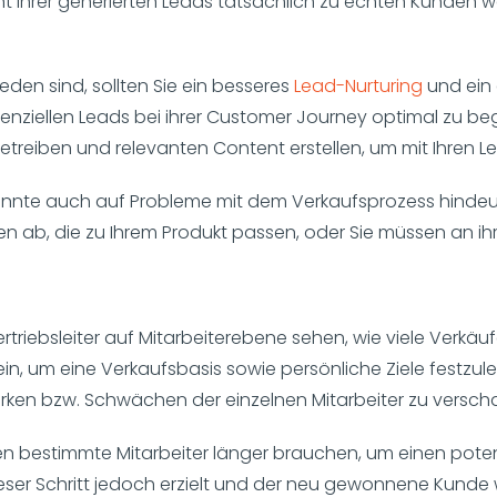
ent Ihrer generierten Leads tatsächlich zu echten Kunden w
ieden sind, sollten Sie ein besseres
Lead-Nurturing
und ein 
potenziellen Leads bei ihrer Customer Journey optimal zu be
etreiben und relevanten Content erstellen, um mit Ihren Le
önnte auch auf Probleme mit dem Verkaufsprozess hindeute
n ab, die zu Ihrem Produkt passen, oder Sie müssen an ih
rtriebsleiter auf Mitarbeiterebene sehen, wie viele Verkäuf
sein, um eine Verkaufsbasis sowie persönliche Ziele festzu
tärken bzw. Schwächen der einzelnen Mitarbeiter zu versch
en bestimmte Mitarbeiter länger brauchen, um einen poten
ser Schritt jedoch erzielt und der neu gewonnene Kund