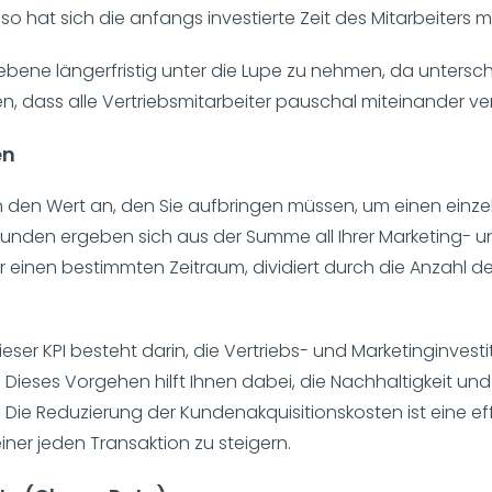
so hat sich die anfangs investierte Zeit des Mitarbeiters m
terebene längerfristig unter die Lupe zu nehmen, da untersch
den, dass alle Vertriebsmitarbeiter pauschal miteinander v
en
 den Wert an, den Sie aufbringen müssen, um einen einz
 Kunden ergeben sich aus der Summe all Ihrer Marketing- un
einen bestimmten Zeitraum, dividiert durch die Anzahl de
eser KPI besteht darin, die Vertriebs- und Marketinginvest
Dieses Vorgehen hilft Ihnen dabei, die Nachhaltigkeit und S
ie Reduzierung der Kundenakquisitionskosten ist eine effe
er jeden Transaktion zu steigern.