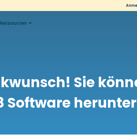
Anme
Ressourcen
ckwunsch! Sie könne
8 Software herunte