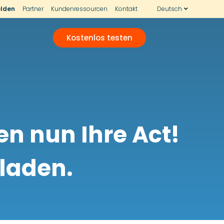
lden
Partner
Kundenressourcen
Kontakt
Deutsch
Kostenlos testen
n nun Ihre Act!
rladen.