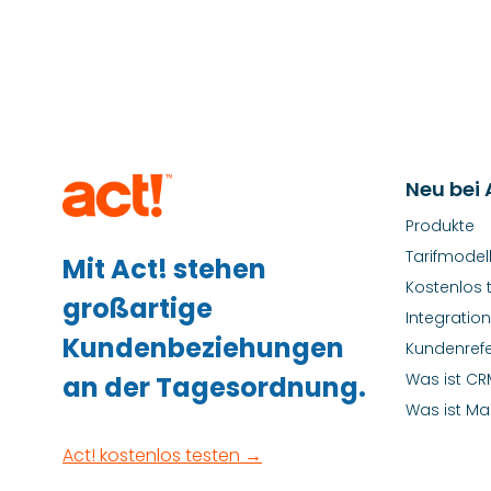
Neu bei 
Produkte
Tarifmodel
Mit Act! stehen
Kostenlos 
großartige
Integratio
Kundenbeziehungen
Kundenref
Was ist CR
an der Tagesordnung.
Was ist Ma
Act! kostenlos testen →