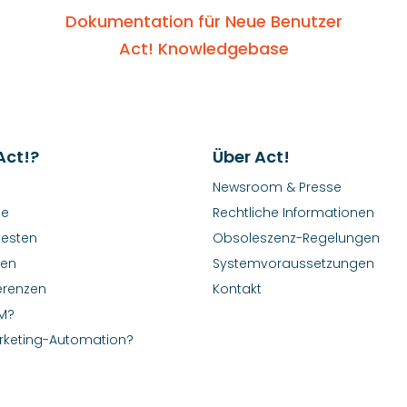
Dokumentation für Neue Benutzer
Act! Knowledgebase
Act!?
Über Act!
Newsroom & Presse
le
Rechtliche Informationen
testen
Obsoleszenz-Regelungen
nen
Systemvoraussetzungen
erenzen
Kontakt
M?
rketing-Automation?