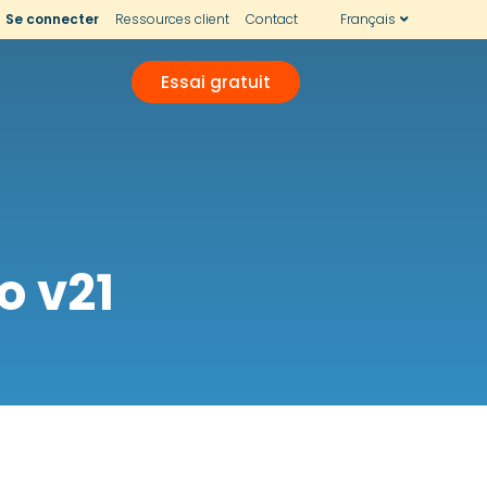
Se connecter
Ressources client
Contact
Français
Essai gratuit
o v21