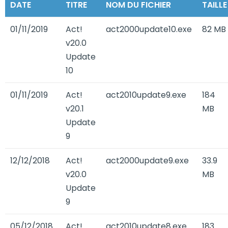
DATE
TITRE
NOM DU FICHIER
TAILLE
01/11/2019
Act!
act2000update10.exe
82 MB
v20.0
Update
10
01/11/2019
Act!
act2010update9.exe
184
v20.1
MB
Update
9
12/12/2018
Act!
act2000update9.exe
33.9
v20.0
MB
Update
9
05/12/2018
Act!
act2010update8.exe
183