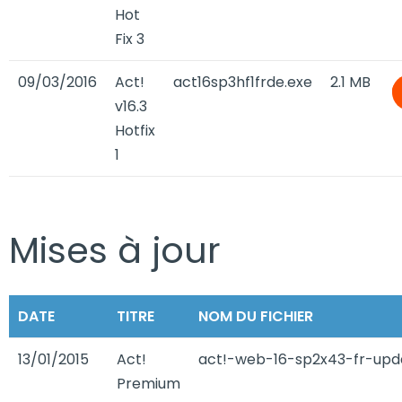
Hot
Fix 3
09/03/2016
Act!
act16sp3hf1frde.exe
2.1 MB
v16.3
Hotfix
1
Mises à jour
DATE
TITRE
NOM DU FICHIER
13/01/2015
Act!
act!-web-16-sp2x43-fr-upd
Premium