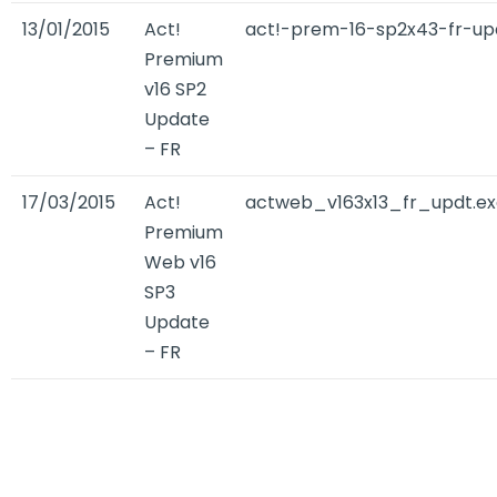
13/01/2015
Act!
act!-prem-16-sp2x43-fr-up
Premium
v16 SP2
Update
– FR
17/03/2015
Act!
actweb_v163x13_fr_updt.ex
Premium
Web v16
SP3
Update
– FR