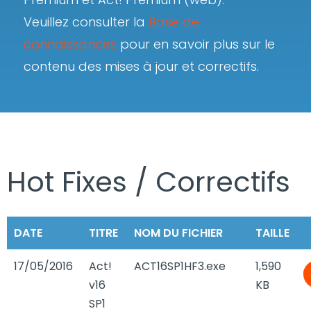
Veuillez consulter la
Base de
connaissances
pour en savoir plus sur le
contenu des mises à jour et correctifs.
Hot Fixes / Correctifs
DATE
TITRE
NOM DU FICHIER
TAILLE
17/05/2016
Act!
ACT16SP1HF3.exe
1,590
v16
KB
SP1