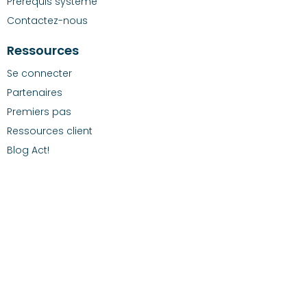
Prérequis système
Contactez-nous
Ressources
Se connecter
Partenaires
Premiers pas
Ressources client
Blog Act!
Politique de confidentialité
Conditions du service d'abonnement
Sécurité
©2026 Act! LLC. Tous droits réservés. Les produits et les services Act!
mentionnés ici sont des marques déposées ou des marques d’Act! LLC
ou ses entités affiliées. Toutes les autres marques déposées sont la