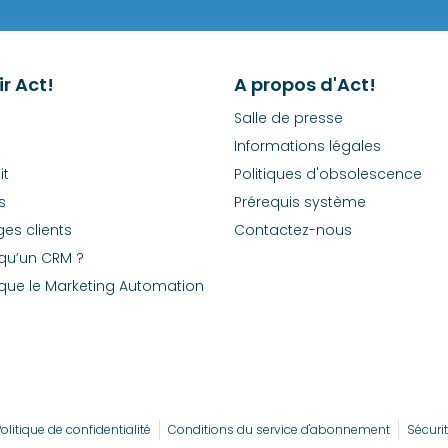
r Act!
A propos d'Act!
Salle de presse
Informations légales
it
Politiques d'obsolescence
s
Prérequis système
es clients
Contactez-nous
qu’un CRM ?
que le Marketing Automation
olitique de confidentialité
Conditions du service d'abonnement
Sécuri