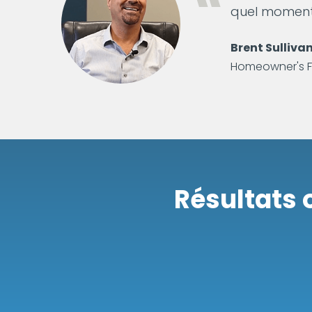
quel moment, 
Brent Sullivan
Homeowner's F
Résultats 