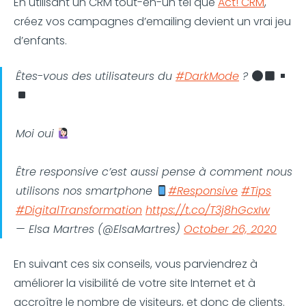
En utilisant un CRM tout-en-un tel que
Act! CRM
,
créez vos campagnes d’emailing devient un vrai jeu
d’enfants.
Êtes-vous des utilisateurs du
#DarkMode
?
Moi oui
Être responsive c’est aussi pense à comment nous
utilisons nos smartphone
#Responsive
#Tips
#DigitalTransformation
https://t.co/T3j8hGcxIw
— Elsa Martres (@ElsaMartres)
October 26, 2020
En suivant ces six conseils, vous parviendrez à
améliorer la visibilité de votre site Internet et à
accroître le nombre de visiteurs, et donc de clients.