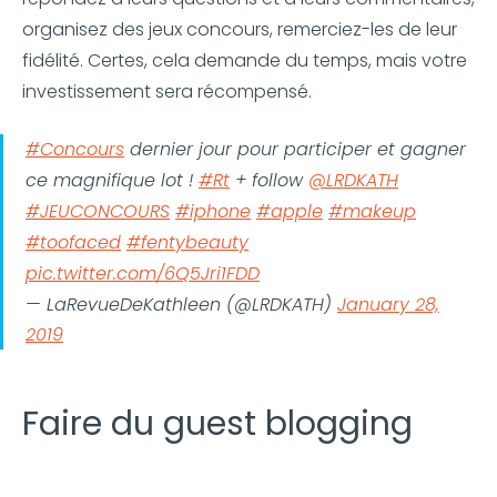
organisez des jeux concours, remerciez-les de leur
fidélité. Certes, cela demande du temps, mais votre
investissement sera récompensé.
#Concours
dernier jour pour participer et gagner
ce magnifique lot !
#Rt
+ follow
@LRDKATH
#JEUCONCOURS
#iphone
#apple
#makeup
#toofaced
#fentybeauty
pic.twitter.com/6Q5Jri1FDD
— LaRevueDeKathleen (@LRDKATH)
January 28,
2019
Faire du guest blogging