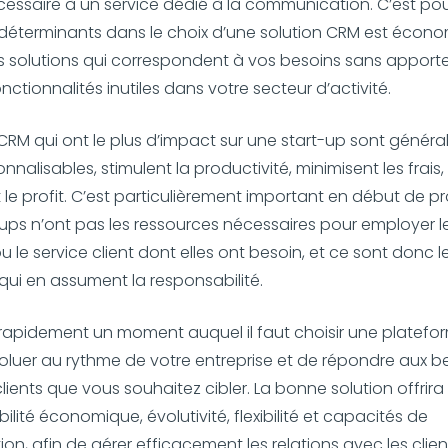
essaire à un service dédié à la communication. C’est pou
déterminants dans le choix d’une solution CRM est écono
 solutions qui correspondent à vos besoins sans apporte
tionnalités inutiles dans votre secteur d’activité.
 CRM qui ont le plus d’impact sur une start-up sont généra
nnalisables, stimulent la productivité, minimisent les frais, 
 le profit. C’est particulièrement important en début de pr
-ups n’ont pas les ressources nécessaires pour employer l
 le service client dont elles ont besoin, et ce sont donc l
 qui en assument la responsabilité.
c rapidement un moment auquel il faut choisir une platef
luer au rythme de votre entreprise et de répondre aux b
lients que vous souhaitez cibler. La bonne solution offrira 
ilité économique, évolutivité, flexibilité et capacités de
on, afin de gérer efficacement les relations avec les clien