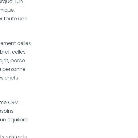
rquoi l’un
mique.
r toute une
lement celles
bref, celles
ojet, parce
e personnel
es chefs
orme CRM
esoins
un équilibre
ts existants