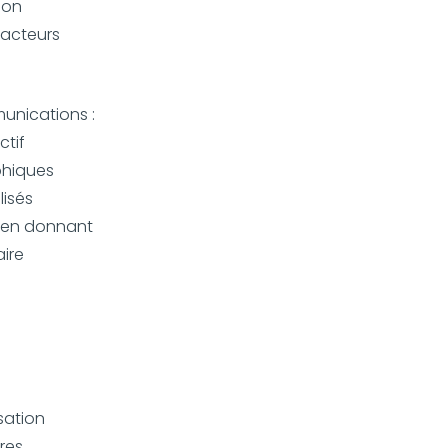
ion
facteurs
unications :
ctif
phiques
lisés
t en donnant
aire
sation
tres