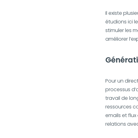
Il existe plu
étudions ici 
stimuler les 
améliorer l’exp
Générati
Pour un direc
processus d’a
travail de lo
ressources c
emails et flu
relations avec