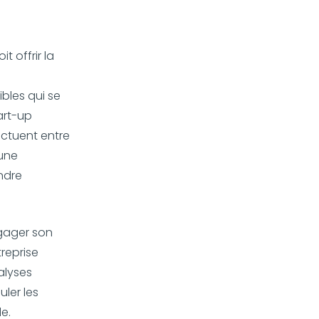
t offrir la
bles qui se
art-up
uctuent entre
 une
ndre
ngager son
reprise
alyses
uler les
le.