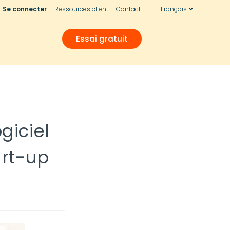
Se connecter
Ressources client
Contact
Français
Essai gratuit
giciel
rt-up