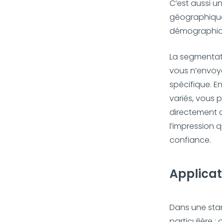
C’est aussi u
géographique,
démographique
La segmentat
vous n’envoye
spécifique. E
variés, vous 
directement d
l’impression 
confiance.
Applicat
Dans une star
particulière :