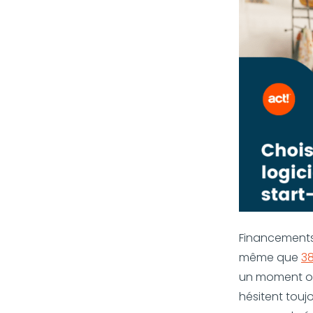
Financements e
même que
38
un moment ou 
hésitent touj