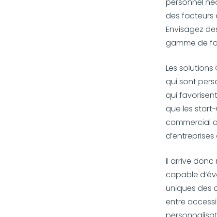
personnel néc
des facteurs 
Envisagez des
gamme de fonc
Les solutions
qui sont perso
qui favorisent
que les start
commercial ou
d’entreprises
Il arrive don
capable d’évo
uniques des c
entre accessib
personnalisati