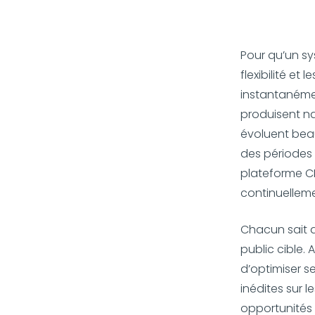
Pour qu’un sys
flexibilité et
instantanéme
produisent na
évoluent beau
des périodes 
plateforme C
continuelleme
Chacun sait q
public cible.
d’optimiser s
inédites sur l
opportunités d