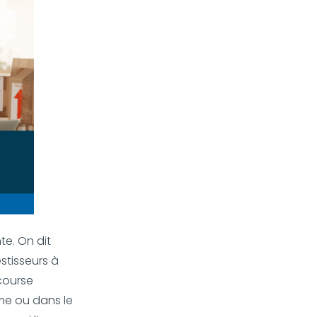
te. On dit
stisseurs à
course
mme ou dans le