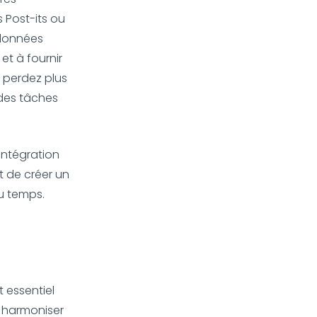
Post-its ou
 données
et à fournir
e perdez plus
des tâches
intégration
t de créer un
u temps.
 essentiel
à harmoniser