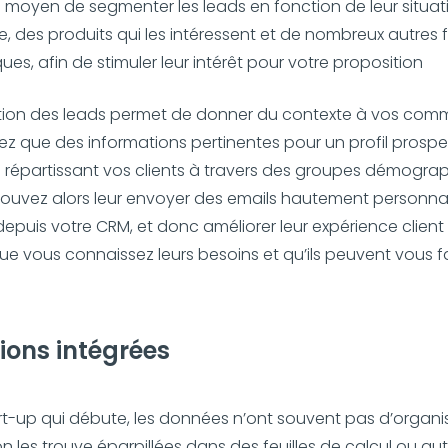
n moyen de segmenter les leads en fonction de leur situat
 des produits qui les intéressent et de nombreux autres 
s, afin de stimuler leur intérêt pour votre proposition
ion des leads permet de donner du contexte à vos comm
z que des informations pertinentes pour un profil prospe
n répartissant vos clients à travers des groupes démogra
pouvez alors leur envoyer des emails hautement personna
epuis votre CRM, et donc améliorer leur expérience clien
que vous connaissez leurs besoins et qu’ils peuvent vous f
ions intégrées
t-up qui débute, les données n’ont souvent pas d’organi
 on les trouve éparpillées dans des feuilles de calcul ou au